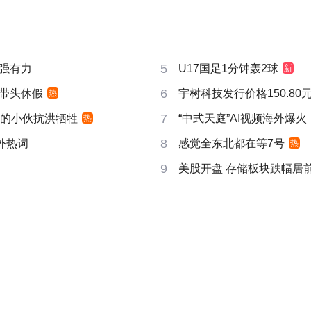
5
强有力
U17国足1分钟轰2球
新
6
带头休假
宇树科技发行价格150.80元
热
7
视的小伙抗洪牺牲
“中式天庭”AI视频海外爆火
热
8
成海外热词
感觉全东北都在等7号
热
9
美股开盘 存储板块跌幅居