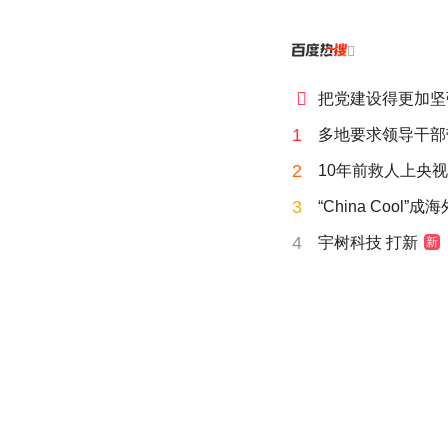


把党建设得更加坚
1
多地要求领导干部
2
10年前救人上央
3
“China Cool”
4
宇树科技 打新
新