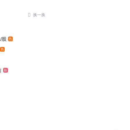

换一换
/股
热
热
前
新