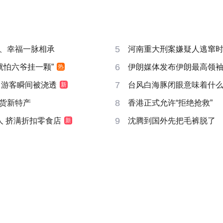
5
、幸福一脉相承
河南重大刑案嫌疑人逃窜
6
就怕六爷挂一颗”
伊朗媒体发布伊朗最高领
热
7
 游客瞬间被浇透
台风白海豚闭眼意味着什
新
8
货新特产
香港正式允许“拒绝抢救”
9
人 挤满折扣零食店
沈腾到国外先把毛裤脱了
新