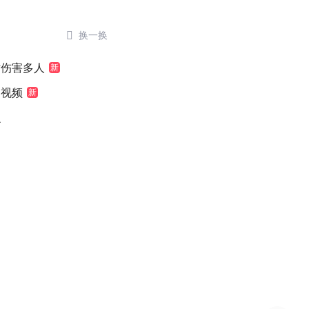

换一换
时伤害多人
新
袖视频
新
么